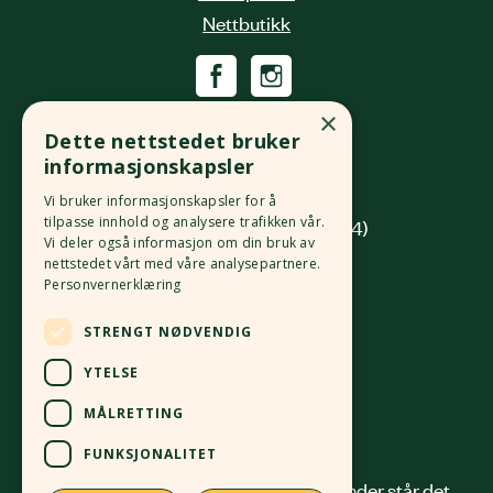
Nettbutikk
Økologisk Norge
×
Dette nettstedet bruker
Grønlandsleiret 31
informasjonskapsler
0190 Oslo
Vi bruker informasjonskapsler for å
tilpasse innhold og analysere trafikken vår.
(innkjøring fra Platous gate 14)
Vi deler også informasjon om din bruk av
nettstedet vårt med våre analysepartnere.
Org. nr.
982 512 069
MVA
Personvernerklæring
Kontonr.
4213 58 81168
STRENGT NØDVENDIG
24 12 41 00
post@okologisknorge.no
YTELSE
MÅLRETTING
Alle ansatte
FUNKSJONALITET