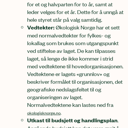
for et og halvparten for to år, samt at
leder velges for et år. Dette for å unngå at
hele styret står på valg samtidig.
Vedtekter:
Økologisk Norge har et sett
med normalvedtekter for fylkes- og
lokallag som brukes som utgangspunkt
ved stiftelse av laget. De kan tilpasses
laget, så lenge de ikke kommer i strid
med vedtektene til hovedorganisasjonen.
Vedtektene er lagets «grunnlov» og
beskriver formålet til organisasjonen, det
geografiske nedslagsfeltet til og
organiseringen av laget.
Normalvedtektene kan lastes ned fra
okologisknorge.no
.
Utkast til budsjett og handlingsplan
.
Angående budsjett kan det være greit å