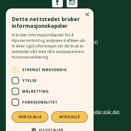
Økologisk Norge
×
Dette nettstedet bruker
Grønlandsleiret 31
informasjonskapsler
0190 Oslo
Vi bruker informasjonskapsler for å
tilpasse innhold og analysere trafikken vår.
(innkjøring fra Platous gate 14)
Vi deler også informasjon om din bruk av
nettstedet vårt med våre analysepartnere.
Org. nr.
982 512 069
MVA
Personvernerklæring
Kontonr.
4213 58 81168
STRENGT NØDVENDIG
24 12 41 00
post@okologisknorge.no
YTELSE
MÅLRETTING
Alle ansatte
FUNKSJONALITET
GODTA ALLE
AVVIS ALLE
VIS DETALJER