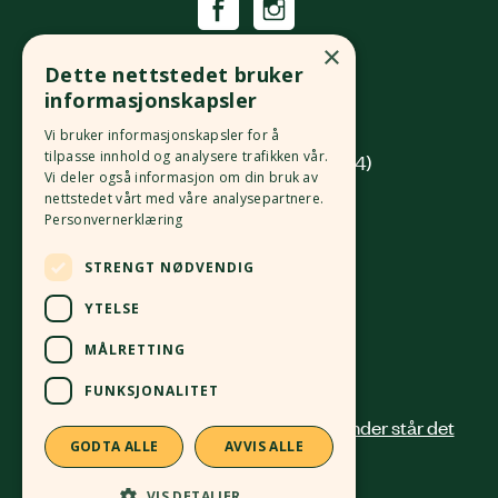
Økologisk Norge
×
Dette nettstedet bruker
Grønlandsleiret 31
informasjonskapsler
0190 Oslo
Vi bruker informasjonskapsler for å
tilpasse innhold og analysere trafikken vår.
(innkjøring fra Platous gate 14)
Vi deler også informasjon om din bruk av
nettstedet vårt med våre analysepartnere.
Org. nr.
982 512 069
MVA
Personvernerklæring
Kontonr.
4213 58 81168
STRENGT NØDVENDIG
24 12 41 00
post@okologisknorge.no
YTELSE
MÅLRETTING
Alle ansatte
FUNKSJONALITET
GODTA ALLE
AVVIS ALLE
VIS DETALJER