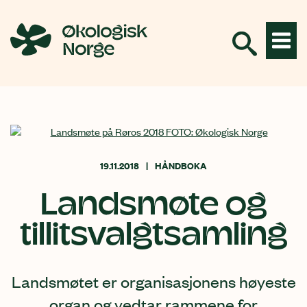
Hopp
til
innhold
19.11.2018
HÅNDBOKA
Landsmøte og
tillitsvalgtsamling
Landsmøtet er organisasjonens høyeste
organ og vedtar rammene for