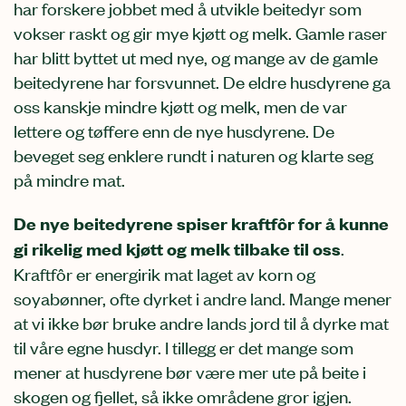
har forskere jobbet med å utvikle beitedyr som
vokser raskt og gir mye kjøtt og melk. Gamle raser
har blitt byttet ut med nye, og mange av de gamle
beitedyrene har forsvunnet. De eldre husdyrene ga
oss kanskje mindre kjøtt og melk, men de var
lettere og tøffere enn de nye husdyrene. De
beveget seg enklere rundt i naturen og klarte seg
på mindre mat.
De nye beitedyrene spiser kraftfôr for å kunne
gi rikelig med kjøtt og melk tilbake til oss
.
Kraftfôr er energirik mat laget av korn og
soyabønner, ofte dyrket i andre land. Mange mener
at vi ikke bør bruke andre lands jord til å dyrke mat
til våre egne husdyr. I tillegg er det mange som
mener at husdyrene bør være mer ute på beite i
skogen og fjellet, så ikke områdene gror igjen.