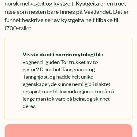
norsk melkegeit og kystgeit. Kystgeita er en truet
rase som nesten bare finnes på Vestlandet. Det er
funnet beskrivelser av kystgeita helt tilbake til
1700-tallet.
ble
Visste du at i norrøn mytologi
vognen til guden Tor trukket av to
geiter? Disse het Tanngrisner og
Tanngnjost, og hadde helt unike
egenskaper, de kunne nemlig bli slaktet
og spist, men bli levende igjen etterpå, så
lenge man tok vare på beina og skinnet
deres.