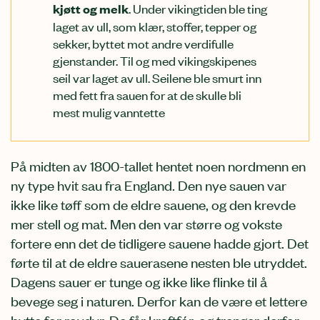
. Under vikingtiden ble ting
kjøtt og melk
laget av ull, som klær, stoffer, tepper og
sekker, byttet mot andre verdifulle
gjenstander. Til og med vikingskipenes
seil var laget av ull. Seilene ble smurt inn
med fett fra sauen for at de skulle bli
mest mulig vanntette
På midten av 1800-tallet hentet noen nordmenn en
ny type hvit sau fra England. Den nye sauen var
ikke like tøff som de eldre sauene, og den krevde
mer stell og mat. Men den var større og vokste
fortere enn det de tidligere sauene hadde gjort. Det
førte til at de eldre sauerasene nesten ble utryddet.
Dagens sauer er tunge og ikke like flinke til å
bevege seg i naturen. Derfor kan de være et lettere
bytte for rovdyr. De får kraftfór, og trenger derfor