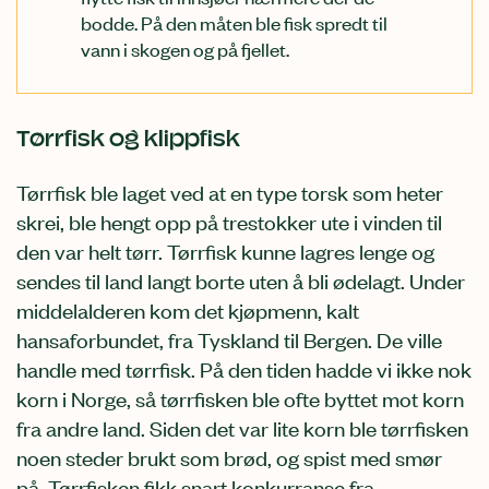
bodde. På den måten ble fisk spredt til
vann i skogen og på fjellet.
Tørrfisk og klippfisk
Tørrfisk ble laget ved at en type torsk som heter
skrei, ble hengt opp på trestokker ute i vinden til
den var helt tørr. Tørrfisk kunne lagres lenge og
sendes til land langt borte uten å bli ødelagt. Under
middelalderen kom det kjøpmenn, kalt
hansaforbundet, fra Tyskland til Bergen. De ville
handle med tørrfisk. På den tiden hadde vi ikke nok
korn i Norge, så tørrfisken ble ofte byttet mot korn
fra andre land. Siden det var lite korn ble tørrfisken
noen steder brukt som brød, og spist med smør
på. Tørrfisken fikk snart konkurranse fra