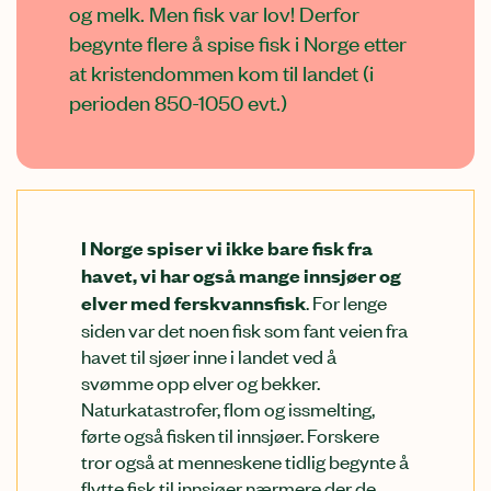
og melk. Men fisk var lov! Derfor
begynte flere å spise fisk i Norge etter
at kristendommen kom til landet (i
perioden 850-1050 evt.)
I Norge spiser vi ikke bare fisk fra
havet, vi har også mange innsjøer og
. For lenge
elver med ferskvannsfisk
siden var det noen fisk som fant veien fra
havet til sjøer inne i landet ved å
svømme opp elver og bekker.
Naturkatastrofer, flom og issmelting,
førte også fisken til innsjøer. Forskere
tror også at menneskene tidlig begynte å
flytte fisk til innsjøer nærmere der de