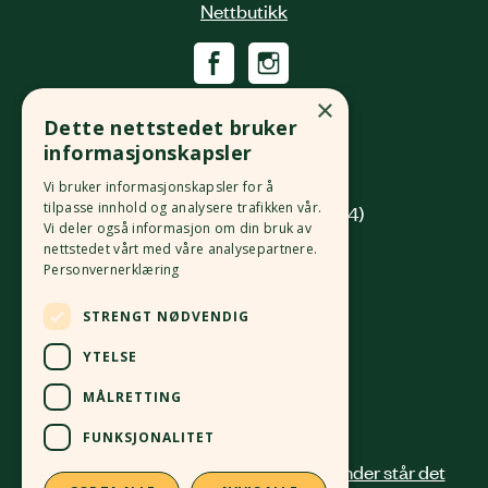
Nettbutikk
Økologisk Norge
×
Dette nettstedet bruker
Grønlandsleiret 31
informasjonskapsler
0190 Oslo
Vi bruker informasjonskapsler for å
tilpasse innhold og analysere trafikken vår.
(innkjøring fra Platous gate 14)
Vi deler også informasjon om din bruk av
nettstedet vårt med våre analysepartnere.
Org. nr.
982 512 069
MVA
Personvernerklæring
Kontonr.
4213 58 81168
STRENGT NØDVENDIG
24 12 41 00
post@okologisknorge.no
YTELSE
MÅLRETTING
Alle ansatte
FUNKSJONALITET