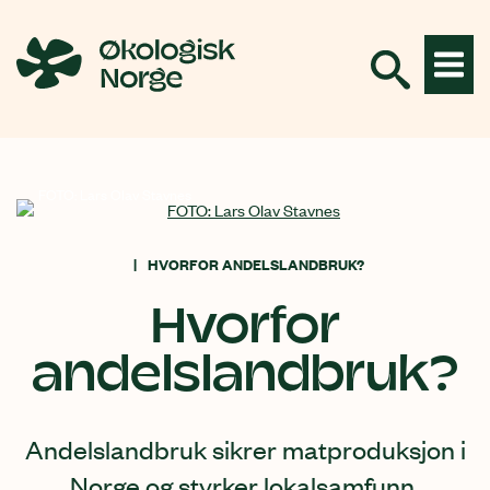
Hopp
til
innhold
FOTO: Lars Olav Stavnes
HVORFOR ANDELSLANDBRUK?
Hvorfor
andelslandbruk?
Andelslandbruk sikrer matproduksjon i
Norge og styrker lokalsamfunn.