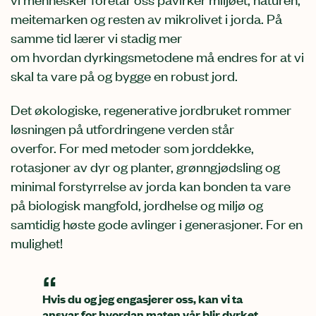
meitemarken og resten av mikrolivet i jorda
.
På
samme tid
lærer vi s
tadig mer
om
hvordan
dyrkingsmetodene må endres for at vi
skal ta vare på og bygge
en robust jord
.
Det økologiske, regenerative jordbruket
romm
er
løsningen på utfordringen
e verden står
overfor.
For
m
ed
metoder som
jorddekke,
rotasjoner av dyr og planter, grønngjødsling og
minimal forstyrrelse av jorda
kan bonden ta vare
på biologisk mangfold, jordhelse og miljø og
samtidig høste gode avlinger i generasjoner.
For en
mulighet!
Hvis du og jeg engasjerer oss, kan vi ta
ansvar for hvordan maten vår blir dyrket.