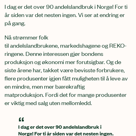
I
dag er det over 90
andelslandbruk i Norge
!
For ti
år siden var det nesten ingen.
Vi ser at endring er
på gang.
Nå strømmer
folk
til
andelslandbruk
ene
,
markedshage
ne
og RE
K
O-
r
ingene
.
Denne interessen
g
jør bondens
produksjon og økonomi mer forutsigbar. Og de
siste årene har, takket være bevisste forbrukere,
flere produsenter igjen fått muligheten til å leve av
en mindre, men mer bærekraftig
matproduksjon
.
F
ordi det for mange produsenter
er viktig med salg uten mellomledd.
I dag er det over 90 andelslandbruk i
Norge! For ti år siden var det nesten ingen.