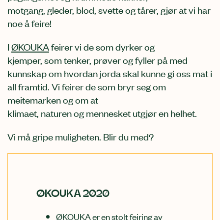
motgang,
gleder, blod, svette og tårer
,
gjør at vi har
noe å feire!
I
ØKOUK
A
fe
i
rer
vi
de som
dyrker
og
kjemper,
som
tenker
, prøver
og
fyller
på med
kunnskap om
hvordan jorda skal kunne gi oss mat i
all
framtid
.
Vi feirer de
som bryr seg om
m
eitemarken
og om at
klima
et
,
natur
en
og
mennesket utgjør en helhet
.
Vi må gripe muligheten. Blir du med?
ØKOUKA 2020
ØKOUKA er en stolt feiring av