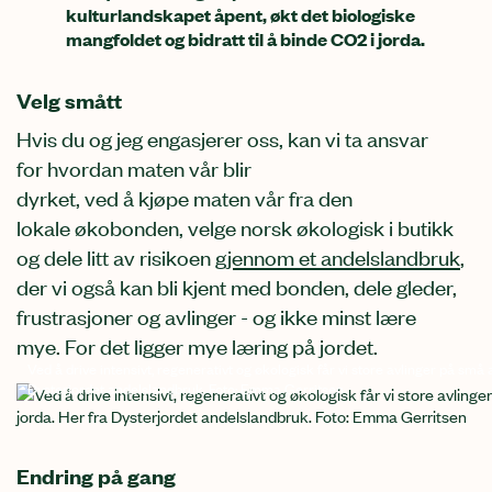
kulturlandskapet åpent, økt det biologiske
mangfoldet og bidratt til å binde CO2 i jorda.
Velg
smått
H
vis du og jeg engasjerer oss
,
kan vi ta ansvar
for
hvordan maten vår blir
dyrket,
v
ed
å
kjøpe
maten vår fra
den
lokale
øko
bonden,
velge norsk økologisk i butikk
og
dele
litt av risikoen
gjennom
et
andelslandbruk
,
der vi også
kan
bli kjent med bonden,
dele
glede
r
,
frustrasjoner
og
avlinger
-
og
ikke minst
lære
mye
.
For
d
et ligger mye læring på jordet.
Ved å drive intensivt, regenerativt og økologisk får vi store avlinger på små
Dysterjordet andelslandbruk. Foto: Emma Gerritsen
Endring på gang