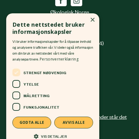
Økologisk Norge
×
Grønlandsleiret 31
Dette nettstedet bruker
0190 Oslo
informasjonskapsler
Vi bruker informasjonskapsler for å tilpasse innhold
(innkjøring fra Platous gate 14)
og analysere trafikken vår. Vi deler også informasjon
om din bruk av nettstedet vårt med våre
Org. nr.
982 512 069
MVA
analysepartnere.
Personvernerklæring
Kontonr.
4213 58 81168
STRENGT NØDVENDIG
24 12 41 00
post@okologisknorge.no
YTELSE
MÅLRETTING
Alle ansatte
FUNKSJONALITET
GODTA ALLE
AVVIS ALLE
VIS DETALJER