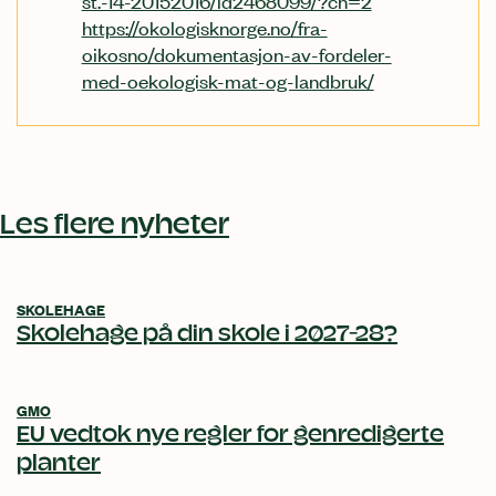
https://okologisknorge.no/fra-
oikosno/dokumentasjon-av-fordeler-
med-oekologisk-mat-og-landbruk/
Relatert
innhold
Les flere nyheter
SKOLEHAGE
Skolehage på din skole i 2027-28?
GMO
EU vedtok nye regler for genredigerte
planter