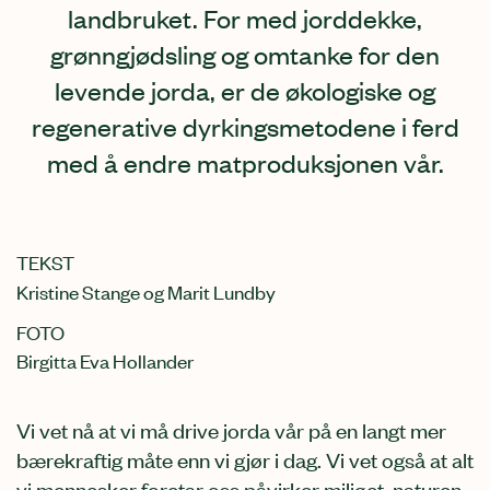
landbruket. For med jorddekke,
grønngjødsling og omtanke for den
levende jorda, er de økologiske og
regenerative dyrkingsmetodene i ferd
med å endre matproduksjonen vår.
TEKST
Kristine Stange og Marit Lundby
FOTO
Birgitta Eva Hollander
V
i
vet nå at vi
må drive jorda vår på en langt mer
bærekraftig måte enn vi gjør i dag
.
V
i vet
også
at alt
vi mennesker foretar oss
påvirker
miljøet, naturen,