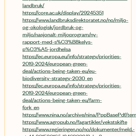
landbruk/
https://core.ac.uk/display/29245351
https://www.landbruksdirektoratet.no/no/miljo-
og-okologisk/jordbruk-og-
miljo/nasjonalt-miljoprogram/ny-
rapport-med-s%C3%B8kelys-
p%C3%A5-jordhelsa
https://ec.europa.eu/info/strategy/priorities-
2019-2024/european-green-
deal/actions-being-taken-eu/eu-
biodiversity-strategy-2030_en
https://ec.europa.eu/info/strategy/priorities-
2019-2024/european-green-
deal/actions-being-taken-eu/farm-
fork_en
https://www.nina.no/archive/nina/PppBasePdf/te
https://www.agropub.no/fagartikler/vekstskifte
https://www.regjeringen.no/no/dokumenter/meld.-
st.-14-20152016/id2468099/?ch=2