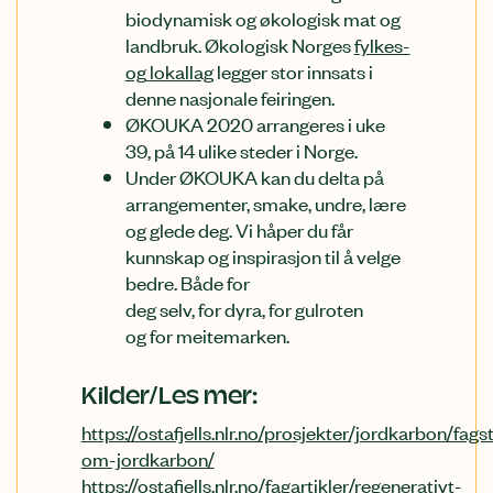
biodynamisk og økologisk mat og
landbruk.
Økologisk Norges
fylkes-
og
lokallag
legger stor innsats i
denne nasjonale feiringen
.
ØKOUKA 2020 arrangeres i uke
39, på 14 ulike steder i Norge.
Under ØKOUKA kan du delta på
arrangementer
, smake, undre, lære
og glede deg
.
Vi håper du får
k
unnskap
og inspirasjon
til å velge
bedre
. Både
for
deg
selv
,
for
dyra,
for
gulrote
n
og
for
meitemarken
.
Kilder/Les mer:
https://ostafjells.nlr.no/prosjekter/jordkarbon/fagst
om-jordkarbon/
https://ostafjells.nlr.no/fagartikler/regenerativt-