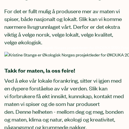
For det er fullt mulig å produsere mer av maten vi
spiser, både nasjonalt og lokalt. Slik kan vi komme
nærmere livsgrunnlaget vårt. Derfor er det ekstra
viktig å velge norsk, velge lokalt, velge kvalitet,
velge økologisk.
Kristine Stange er Økologisk Norges prosjektleder for ØKOUKA 2020. Foto:
Takk for maten, la oss feire!
Ved å øke vår lokale forankring, sitter
vi
igjen med
en dypere forståelse av vår verden.
Slik kan
vi
forbrukere
få
økt innsikt, kunnskap, kontakt med
maten
vi spiser
og de som har produsert
den.
D
enne helheten
-
mellom deg og meg, bonden
og maten
, klima og natur, økologi og
kreativitet
,
pågangsmot og krummede nakker,