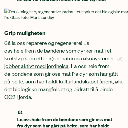
Det økologiske, regenerative jordbruket styrker det biologiske mangfoldet o
Marit Lundby
Grip muligheten
Så
l
a oss
reparere og
regenerer
e
!
La
oss
heie
frem
de
bøndene
som
dyrker
mat i et
kretsløp
som
etterligner naturens økosystemer
og
jobber aktivt med jordhelsa
.
La oss
heie frem
de
bøndene
som gir oss m
at fra dyr som har gått
på beite, som har holdt kulturlandskapet åpent, økt
det biologiske mangfoldet
og bidratt til å binde
C
O
2 i jorda.
La oss heie frem de bøndene som gir oss mat
fra dyr som har gått på beite, som har holdt