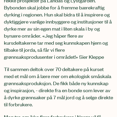
rekke prosjekter på Landås og Lystgården.
Bybonden skal jobbe for å fremme bærekraftig
dyrking i regionen. Hun skal bidra til å inspirere og
dyktiggjøre vanlige innbyggere og institusjoner til å
dyrke mer av sin egen mat i liten skala i by og
bynære områder. «Jeg håper flere av
kursdeltakerne tar med seg kunnskapen hjem og
tilbake til jorda, så får vi flere
grønnsaksprodusenter i området!» Sier Kleppe
Til sammen deltok over 70 deltakere på kurset
med et mål om å lære mer om økologisk småskala
grønnsaksproduksjon. De fikk både ny kunnskap
og inspirasjon, - direkte fra en bonde som lever av
å dyrke grønnsaker på 7 mål jord og å selge direkte
til forbrukere.
Mon tro om ikke flere forbrukere i Norge vil få