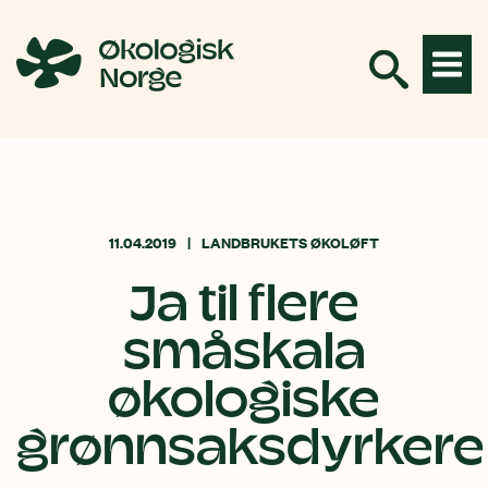
Hopp
til
innhold
11.04.2019
LANDBRUKETS ØKOLØFT
​Ja til flere
småskala
økologiske
grønnsaksdyrkere