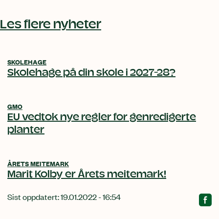
Relatert
innhold
Les flere nyheter
SKOLEHAGE
Skolehage på din skole i 2027-28?
GMO
EU vedtok nye regler for genredigerte
planter
ÅRETS MEITEMARK
Marit Kolby er Årets meitemark!
Sist oppdatert: 19.01.2022 - 16:54