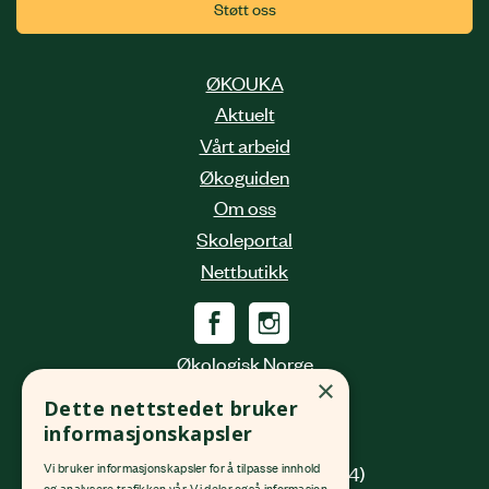
Støtt oss
ØKOUKA
Aktuelt
Vårt arbeid
Økoguiden
Om oss
Skoleportal
Nettbutikk
Økologisk Norge
×
Grønlandsleiret 31
Dette nettstedet bruker
0190 Oslo
informasjonskapsler
Vi bruker informasjonskapsler for å tilpasse innhold
(innkjøring fra Platous gate 14)
og analysere trafikken vår. Vi deler også informasjon