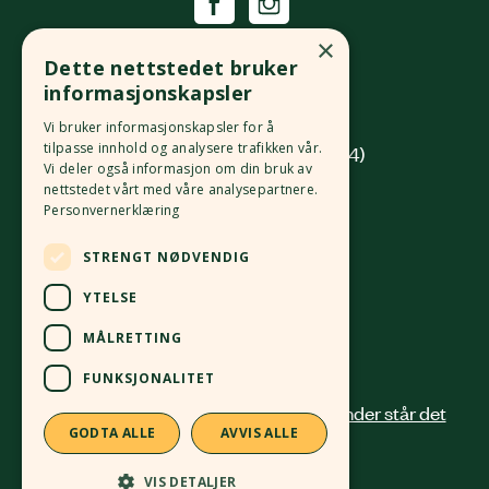
Økologisk Norge
×
Dette nettstedet bruker
Grønlandsleiret 31
informasjonskapsler
0190 Oslo
Vi bruker informasjonskapsler for å
tilpasse innhold og analysere trafikken vår.
(innkjøring fra Platous gate 14)
Vi deler også informasjon om din bruk av
nettstedet vårt med våre analysepartnere.
Org. nr.
982 512 069
MVA
Personvernerklæring
Kontonr.
4213 58 81168
STRENGT NØDVENDIG
24 12 41 00
post@okologisknorge.no
YTELSE
MÅLRETTING
Alle ansatte
FUNKSJONALITET
GODTA ALLE
AVVIS ALLE
VIS DETALJER