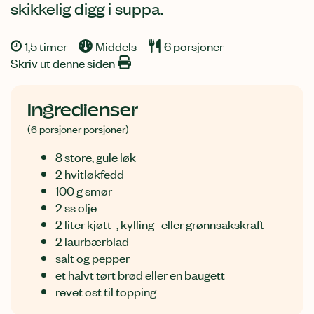
skikkelig digg i suppa.
1,5 timer
Middels
6 porsjoner
Skriv ut denne siden
Ingredienser
(6 porsjoner porsjoner)
8 store, gule løk
2 hvitløkfedd
100 g smør
2 ss olje
2 liter kjøtt-, kylling- eller grønnsakskraft
2 laurbærblad
salt og pepper
et halvt tørt brød eller en baugett
revet ost til topping