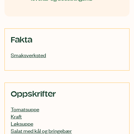
Relatert
Fakta
innhold
Smaksverksted
Oppskrifter
Tomatsuppe
Kraft
Løksuppe
Salat med kål og bringebær