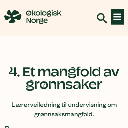
Hopp
til
innhold
4. Et mangfold av
grønnsaker
Lærerveiledning til undervisning om
grønnsaksmangfold.