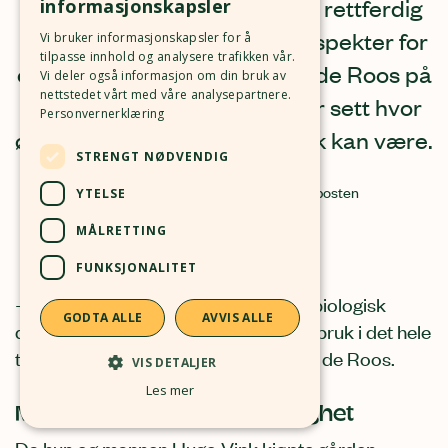
– Miljøhensynet og å bidra til rettferdig
informasjonskapsler
matproduksjon er sentrale aspekter for
Vi bruker informasjonskapsler for å
tilpasse innhold og analysere trafikken vår.
oss, sier geitebonde Marielle de Roos på
Vi deler også informasjon om din bruk av
nettstedet vårt med våre analysepartnere.
Vestvågøy i Lofoten. Hun har sett hvor
Personvernerklæring
ødeleggende industrilandbruk kan være.
STRENGT NØDVENDIG
TEKST
Marit G. Wright
FOTO
Lofotposten
YTELSE
MÅLRETTING
FUNKSJONALITET
– For oss var det å drive økologisk - biologisk
GODTA ALLE
AVVIS ALLE
dynamisk, eller ikke å drive med landbruk i det hele
tatt, sier #Inspirasjonsbonde Marielle de Roos.
VIS DETALJER
Les mer
Mål 1: Økologisk for rettferdighet
Da hun og mannen Hugo Vink kjøpte gården