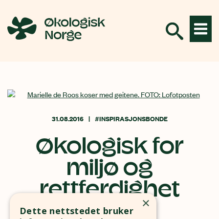
Hopp
til
innhold
31.08.2016
#INSPIRASJONSBONDE
Økologisk for
miljø og
rettferdighet
×
Dette nettstedet bruker