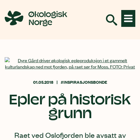
Hopp
til
innhold
01.05.2018
#INSPIRASJONSBONDE
Epler på historisk
grunn
Raet ved Oslofjorden ble avsatt av