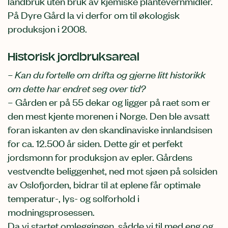
landbruk uten bruk av kjemiske plantevernmidler.
På Dyre Gård la vi derfor om til økologisk
produksjon i 2008.
Historisk jordbruksareal
– Kan du fortelle om drifta og gjerne litt historikk
om dette har endret seg over tid?
– Gården er på 55 dekar og ligger på raet som er
den mest kjente morenen i Norge. Den ble avsatt
foran iskanten av den skandinaviske innlandsisen
for ca. 12.500 år siden. Dette gir et perfekt
jordsmonn for produksjon av epler. Gårdens
vestvendte beliggenhet, ned mot sjøen på solsiden
av Oslofjorden, bidrar til at eplene får optimale
temperatur-, lys- og solforhold i
modningsprosessen.
Da vi startet omleggingen, sådde vi til med eng og