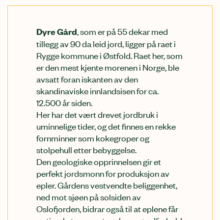
, som er på 55 dekar med
Dyre Gård
tillegg av 90 da leid jord, ligger på raet i
Rygge kommune i Østfold. Raet her, som
er den mest kjente morenen i Norge, ble
avsatt foran iskanten av den
skandinaviske innlandsisen for ca.
12.500 år siden.
Her har det vært drevet jordbruk i
uminnelige tider, og det finnes en rekke
fornminner som kokegroper og
stolpehull etter bebyggelse.
Den geologiske opprinnelsen gir et
perfekt jordsmonn for produksjon av
epler. Gårdens vestvendte beliggenhet,
ned mot sjøen på solsiden av
Oslofjorden, bidrar også til at eplene får
optimale temperatur-, lys- og solforhold