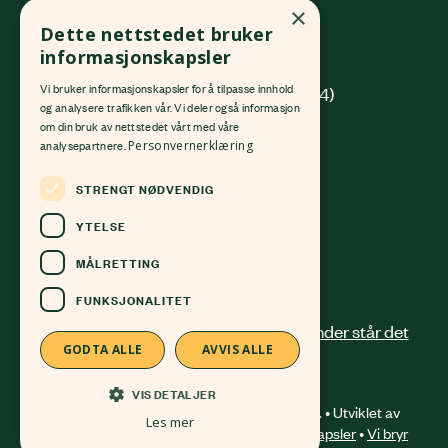
×
Grønlandsleiret 31
Dette nettstedet bruker
0190 Oslo
informasjonskapsler
Vi bruker informasjonskapsler for å tilpasse innhold
(innkjøring fra Platous gate 14)
og analysere trafikken vår. Vi deler også informasjon
om din bruk av nettstedet vårt med våre
Org. nr.
982 512 069
MVA
analysepartnere.
Personvernerklæring
Kontonr.
4213 58 81168
STRENGT NØDVENDIG
24 12 41 00
post@okologisknorge.no
YTELSE
MÅLRETTING
Alle ansatte
FUNKSJONALITET
GODTA ALLE
AVVIS ALLE
VIS DETALJER
© 2026 Økologisk Norge. All right reserved. • Utviklet av
Les mer
Frameworks AS
•
Om bruk av informasjonskapsler
•
Vi bryr