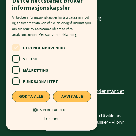
Dette nettstedet bruker
0190 Oslo
informasjonskapsler
Vi bruker informasjonskapsler for å tilpasse innhold
(innkjøring fra Platous gate 14)
og analysere trafikken vår. Vi deler også informasjon
om din bruk av nettstedet vårt med våre
Org. nr.
982 512 069
MVA
analysepartnere.
Personvernerklæring
Kontonr.
4213 58 81168
STRENGT NØDVENDIG
24 12 41 00
post@okologisknorge.no
YTELSE
MÅLRETTING
Alle ansatte
FUNKSJONALITET
GODTA ALLE
AVVIS ALLE
VIS DETALJER
© 2026 Økologisk Norge. All right reserved. • Utviklet av
Les mer
Frameworks AS
•
Om bruk av informasjonskapsler
•
Vi bryr
oss om ditt personvern