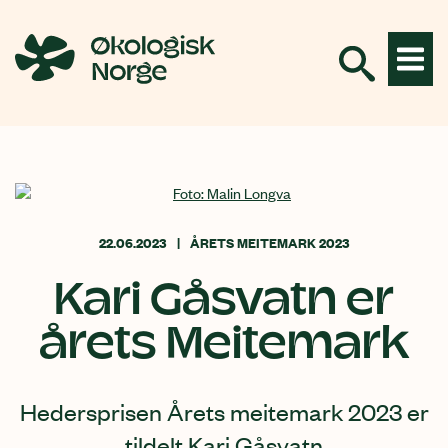
Hopp
til
innhold
22.06.2023
ÅRETS MEITEMARK 2023
Kari Gåsvatn er
årets Meitemark
Hedersprisen Årets meitemark 2023 er
tildelt Kari Gåsvatn