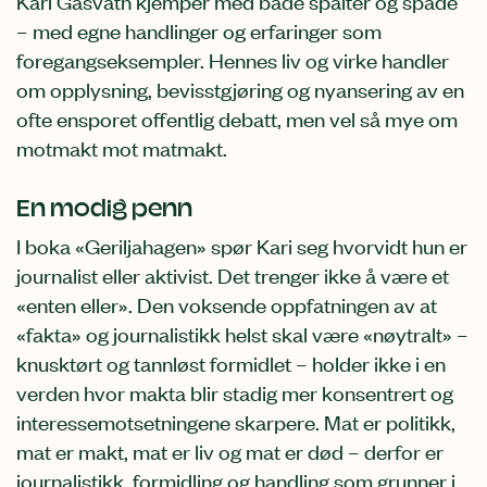
Kari Gåsvatn kjemper med både spalter og spade
– med egne handlinger og erfaringer som
foregangseksempler. Hennes liv og virke handler
om opplysning, bevisstgjøring og nyansering av en
ofte ensporet offentlig debatt, men vel så mye om
motmakt mot matmakt.
En modig penn
I boka «Geriljahagen» spør Kari seg hvorvidt hun er
journalist eller aktivist. Det trenger ikke å være et
«enten eller». Den voksende oppfatningen av at
«fakta» og journalistikk helst skal være «nøytralt» –
knusktørt og tannløst formidlet – holder ikke i en
verden hvor makta blir stadig mer konsentrert og
interessemotsetningene skarpere. Mat er politikk,
mat er makt, mat er liv og mat er død – derfor er
journalistikk, formidling og handling som grunner i