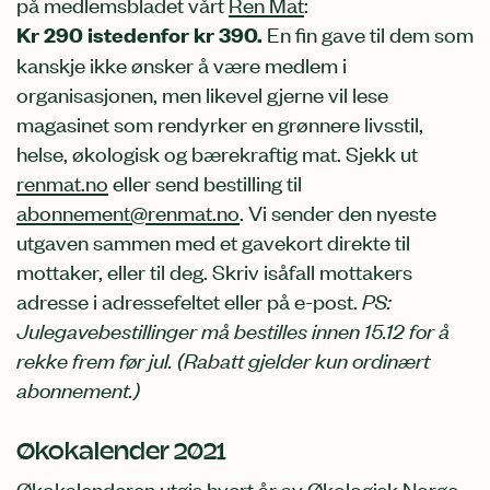
på medlemsbladet vårt
Ren Mat
:
Kr 290 istedenfor kr 390.
En fin gave til dem som
kanskje ikke
ønsker å være medlem i
organisasjonen, men likevel gjerne vil lese
magasinet som rendyrker en grønnere livsstil,
helse, økologisk og bærekraftig mat. Sjekk ut
renmat.no
eller send bestilling til
abonnement@renmat.no
.
Vi sender den nyeste
utgaven sammen med et gavekort direkte til
mottaker, eller til deg. Skriv isåfall mottakers
adresse i adressefeltet eller på e-post.
PS:
Julegavebestillinger må bestilles innen 15.12 for å
rekke frem før jul. (Rabatt gjelder kun ordinært
abonnement.)
Økokalender 2021
Økokalenderen
utgis hvert år av Økologisk Norge,