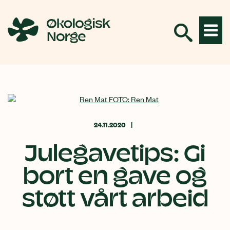
Hopp
til
innhold
24.11.2020
Julegavetips: Gi
bort en gave og
støtt vårt arbeid