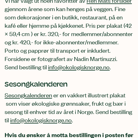
Vi har valgt ut noen favoritter av
Ren Mats forsider
gjennom årene som kan henges på veggen. Fine
som dekorasjoner i en butikk, restaurant, på en
kafé eller hjemme på kjøkkenet. Pris per plakat (42
× 59,4 cm ) er kr. 320,- for medlemmer/abonnenter
og kr. 420,- for ikke-abonnenter/medlemmer.
Porto og papprør til transport er inkludert.
Forsidene er fotografert av Nadin Martinuzzi.
Send bestilling til
info@okologisknorge.no
.
Sesongkalenderen
Sesongkalenderen
er en vakkert illustrert plakat
som viser økologiske grønnsaker, frukt og bær i
sesong til enhver tid av året i Norge. Send bestilling
til
info@okologisknorge.no
.
Hvis du ønsker å motta bestillingen i posten før