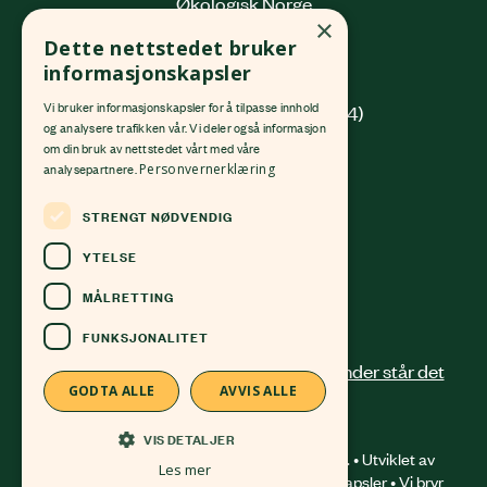
Økologisk Norge
×
Grønlandsleiret 31
Dette nettstedet bruker
0190 Oslo
informasjonskapsler
Vi bruker informasjonskapsler for å tilpasse innhold
(innkjøring fra Platous gate 14)
og analysere trafikken vår. Vi deler også informasjon
om din bruk av nettstedet vårt med våre
Org. nr.
982 512 069
MVA
analysepartnere.
Personvernerklæring
Kontonr.
4213 58 81168
STRENGT NØDVENDIG
24 12 41 00
post@okologisknorge.no
YTELSE
MÅLRETTING
Alle ansatte
FUNKSJONALITET
GODTA ALLE
AVVIS ALLE
VIS DETALJER
© 2026 Økologisk Norge. All right reserved. • Utviklet av
Les mer
Frameworks AS
•
Om bruk av informasjonskapsler
•
Vi bryr