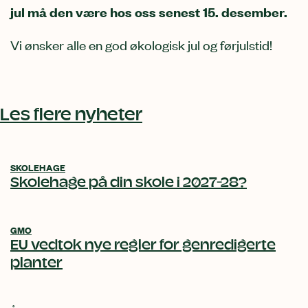
jul må den være hos oss senest 15. desember.
Vi ønsker alle en god økologisk jul og førjulstid!
Relatert
innhold
Les flere nyheter
SKOLEHAGE
Skolehage på din skole i 2027-28?
GMO
EU vedtok nye regler for genredigerte
planter