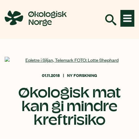
Hopp
til
innhold
01.11.2018
NY FORSKNING
Økologisk mat
kan gi mindre
kreftrisiko