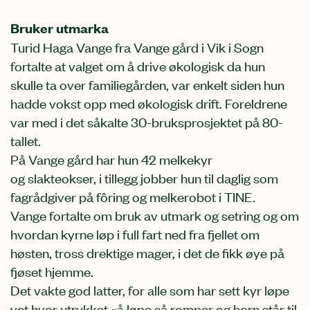
Bruker utmarka
Turid Haga Vange fra Vange gård i Vik i Sogn
fortalte at valget om å drive økologisk da hun
skulle ta over familiegården, var enkelt siden hun
hadde vokst opp med økologisk drift. Foreldrene
var med i det såkalte 30-bruksprosjektet på 80-
tallet.
På Vange gård har hun 42 melkekyr
og
slakteokser
, i tillegg jobber hun til daglig som
fagrådgiver på fôring og melkerobot i TINE.
Vange fortalte om bruk av utmark og setring og om
hvordan kyrne løp i full fart ned fra fjellet om
høsten, tross drektige mager, i det de fikk øye på
fjøset hjemme.
Det vakte god latter, for alle som har sett kyr løpe
vet hvor utrykket «å løpe så romper og horn står til