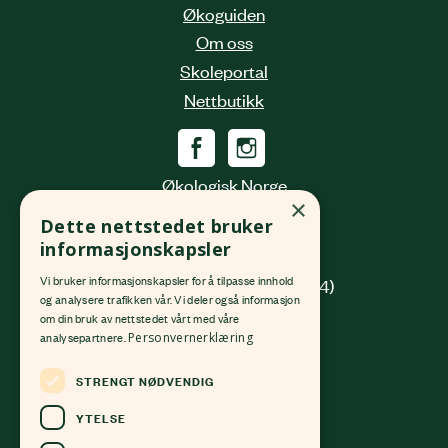
Økoguiden
Om oss
Skoleportal
Nettbutikk
Økologisk Norge
×
Grønlandsleiret 31
Dette nettstedet bruker
0190 Oslo
informasjonskapsler
Vi bruker informasjonskapsler for å tilpasse innhold
(innkjøring fra Platous gate 14)
og analysere trafikken vår. Vi deler også informasjon
om din bruk av nettstedet vårt med våre
Org. nr.
982 512 069
MVA
analysepartnere.
Personvernerklæring
Kontonr.
4213 58 81168
STRENGT NØDVENDIG
24 12 41 00
post@okologisknorge.no
YTELSE