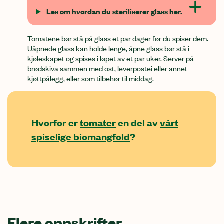
Les om hvordan du steriliserer glass her.
Tomatene bør stå på glass et par dager før du spiser dem.
Uåpnede glass kan holde lenge, åpne glass bør stå i
kjøleskapet og spises i løpet av et par uker.
Server på
brødskiva sammen med ost, leverpostei eller annet
kjøttpålegg, eller som tilbehør til middag.
Hvorfor er
tomater
en del av
vårt
spiselige biomangfold
?
Flere oppskrifter