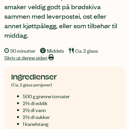
smaker veldig godt på brødskiva
sammen med leverpostei, ost eller
annet kjøttpålegg, eller som tilbehør til
middag.
30 minutter
Middels
Ca. 2 glass
Skriv ut denne siden
Ingredienser
(Ca. 2 glass porsjoner)
500 g grønne tomater
2½ dl eddik
2½ dl vann
2½ dl sukker
1 kanelstang