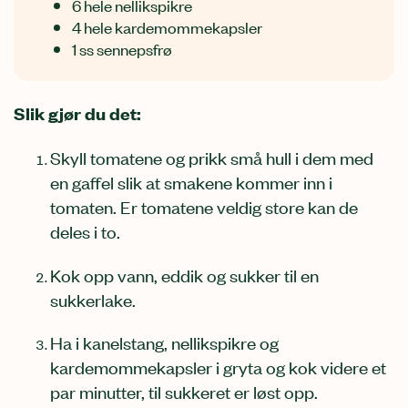
6 hele nellikspikre
4 hele kardemommekapsler
1 ss sennepsfrø
Slik gjør du det:
Skyll tomatene og prikk små hull i dem med
en gaffel slik at smakene kommer inn i
tomaten. Er tomatene veldig store kan de
deles i to.
Kok opp vann, eddik og sukker til en
sukkerlake.
Ha i kanelstang, nellikspikre og
kardemommekapsler i gryta og kok videre et
par minutter, til sukkeret er løst opp.