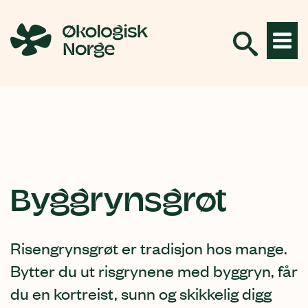
Hopp
til
innhold
Byggrynsgrøt
Risengrynsgrøt er tradisjon hos mange.
Bytter du ut risgrynene med byggryn, får
du en kortreist, sunn og skikkelig digg