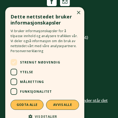
Økologisk Norge
×
Dette nettstedet bruker
Grønlandsleiret 31
informasjonskapsler
0190 Oslo
Vi bruker informasjonskapsler for å
tilpasse innhold og analysere trafikken vår.
(innkjøring fra Platous gate 14)
Vi deler også informasjon om din bruk av
nettstedet vårt med våre analysepartnere.
Org. nr.
982 512 069
MVA
Personvernerklæring
Kontonr.
4213 58 81168
STRENGT NØDVENDIG
24 12 41 00
post@okologisknorge.no
YTELSE
MÅLRETTING
Alle ansatte
FUNKSJONALITET
GODTA ALLE
AVVIS ALLE
VIS DETALJER