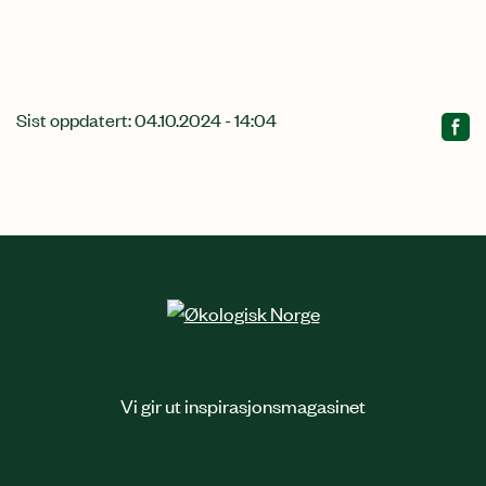
Sist oppdatert: 04.10.2024 - 14:04
Relatert
innhold
Vi gir ut inspirasjonsmagasinet