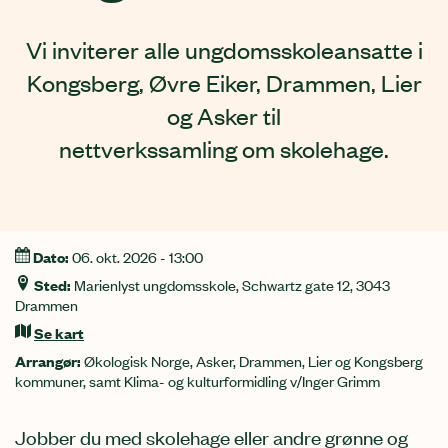
Vi inviterer alle ungdomsskoleansatte i
Kongsberg, Øvre Eiker, Drammen, Lier
og Asker til
nettverkssamling om skolehage.
Dato:
06. okt. 2026 - 13:00
Informasjon
Sted:
Marienlyst ungdomsskole, Schwartz gate 12, 3043
Drammen
Se kart
Arrangør:
Økologisk Norge, Asker, Drammen, Lier og Kongsberg
kommuner, samt Klima- og kulturformidling v/Inger Grimm
Jobber du med skolehage eller andre grønne og