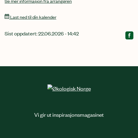
Se mer informasjon fra arrangøren
Last ned til din kalender
Sist oppdatert: 22.06.2026 - 14:42
Relatert
innhold
Vi gir ut inspirasjonsmagasinet