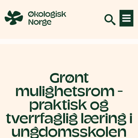
Hopp
til
innhold
Grønt
mulighetsrom -
praktisk og
tverrfaglig læring i
ungdomsskolen