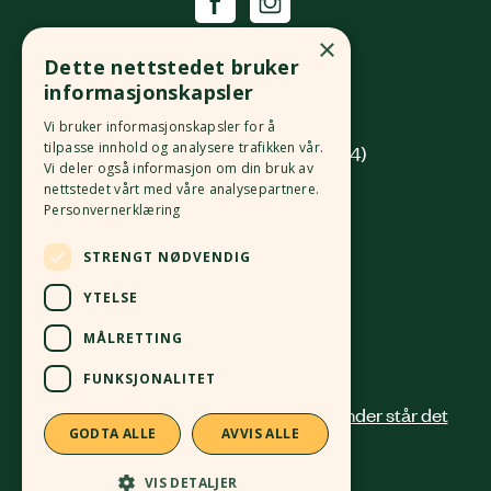
Økologisk Norge
×
Dette nettstedet bruker
Grønlandsleiret 31
informasjonskapsler
0190 Oslo
Vi bruker informasjonskapsler for å
tilpasse innhold og analysere trafikken vår.
(innkjøring fra Platous gate 14)
Vi deler også informasjon om din bruk av
nettstedet vårt med våre analysepartnere.
Org. nr.
982 512 069
MVA
Personvernerklæring
Kontonr.
4213 58 81168
STRENGT NØDVENDIG
24 12 41 00
post@okologisknorge.no
YTELSE
MÅLRETTING
Alle ansatte
FUNKSJONALITET
GODTA ALLE
AVVIS ALLE
VIS DETALJER