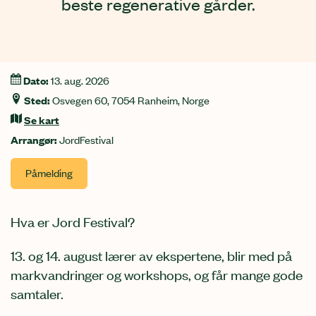
beste regenerative gårder.
Dato:
13. aug. 2026
Informasjon
Sted:
Osvegen 60, 7054 Ranheim, Norge
Se kart
Arrangør:
JordFestival
Påmelding
Hva er Jord Festival?
13. og 14. august lærer av ekspertene, blir med på
markvandringer og workshops, og får mange gode
samtaler.