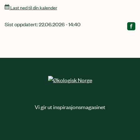
Last ned til din kalender
Sist oppdatert: 22.06.2026 - 14:40
Relatert
innhold
Vi gir ut inspirasjonsmagasinet