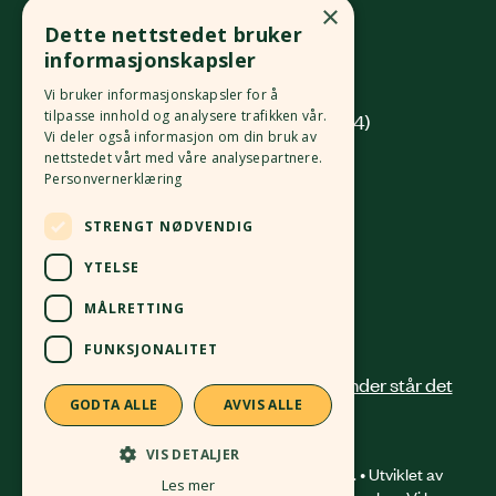
Økologisk Norge
×
Dette nettstedet bruker
Grønlandsleiret 31
informasjonskapsler
0190 Oslo
Vi bruker informasjonskapsler for å
tilpasse innhold og analysere trafikken vår.
(innkjøring fra Platous gate 14)
Vi deler også informasjon om din bruk av
nettstedet vårt med våre analysepartnere.
Org. nr.
982 512 069
MVA
Personvernerklæring
Kontonr.
4213 58 81168
STRENGT NØDVENDIG
24 12 41 00
post@okologisknorge.no
YTELSE
MÅLRETTING
Alle ansatte
FUNKSJONALITET
GODTA ALLE
AVVIS ALLE
VIS DETALJER
© 2026 Økologisk Norge. All right reserved. • Utviklet av
Les mer