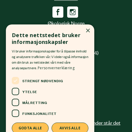
Økologisk Norge
×
Grønlandsleiret 31
Dette nettstedet bruker
0190 Oslo
informasjonskapsler
Vi bruker informasjonskapsler for å tilpasse innhold
(innkjøring fra Platous gate 14)
og analysere trafikken vår. Vi deler også informasjon
om din bruk av nettstedet vårt med våre
Org. nr.
982 512 069
MVA
analysepartnere.
Personvernerklæring
Kontonr.
4213 58 81168
STRENGT NØDVENDIG
24 12 41 00
post@okologisknorge.no
YTELSE
MÅLRETTING
Alle ansatte
FUNKSJONALITET
GODTA ALLE
AVVIS ALLE