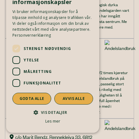
informasjonskapsler
Føremålet til Ørsta Andelsgard er å produsere økologisk dyrka
landbruksvarer etter andelshavarane sine ynskjer. Andelsgarden vart
Vi bruker informasjonskapsler for å
stifta i 2016, og startar dyrkinga i 2017. Andelsgarden har inngått
tilpasse innhold og analysere trafikken vår.
avtale om leige av jord i Follestaddalen, 10 km frå Ørsta sentrum. Me
Vi deler også informasjon om din bruk av
ynskjer å skape eit miljø der terskelen er låg for å vere med.
nettstedet vårt med våre analysepartnere.
Personvernerklæring
STRENGT NØDVENDIG
SYLLING ANDELSLANDBRUK
Modumveien 65, 3410
YTELSE
Andelslandbruk  |  Grønnsaker
MÅLRETTING
Lengst nord i vakre Lierdalen, men likevel innenfor 1/2 times kjøretur
fra Asker, Sandvika og Drammen, ligger Sylling Andelslandbruk på
FUNKSJONALITET
gården Vestre Sylling. Vi ønsker å være et veldrevet, passelig stort
andelslandbruk, der andelshaverne kan forvente å få rikelig med
grønnsaker i sesong, møte et hyggelig miljø, og få muligheten til å
GODTA ALLE
AVVIS ALLE
lære og oppleve hvor maten vår kommer fra. Det er full åpenhet
omkring drifta, andelshaverne er velkomne til å være med i
planlegginga, og vi driver etter økologiske prinsipper.
VIS DETALJER
Les mer
VIE ANDELSLANDBRUK SA
c/o Marit Bendz, Rennekleiva 33, 6812