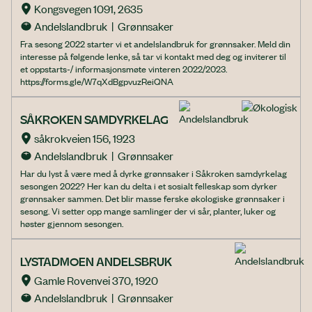
Kongsvegen 1091, 2635
Andelslandbruk  |  Grønnsaker
Fra sesong 2022 starter vi et andelslandbruk for grønnsaker. Meld din
interesse på følgende lenke, så tar vi kontakt med deg og inviterer til
et oppstarts-/ informasjonsmøte vinteren 2022/2023.
https://forms.gle/W7qXdBgpvuzReiQNA
SÅKROKEN SAMDYRKELAG
såkrokveien 156, 1923
Andelslandbruk  |  Grønnsaker
Har du lyst å være med å dyrke grønnsaker i Såkroken samdyrkelag
sesongen 2022? Her kan du delta i et sosialt felleskap som dyrker
grønnsaker sammen. Det blir masse ferske økologiske grønnsaker i
sesong. Vi setter opp mange samlinger der vi sår, planter, luker og
høster gjennom sesongen.
LYSTADMOEN ANDELSBRUK
Gamle Rovenvei 370, 1920
Andelslandbruk  |  Grønnsaker