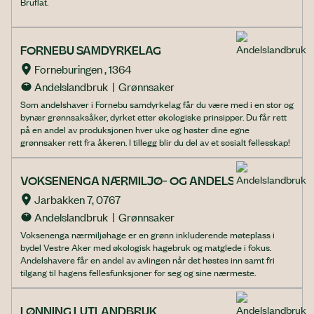
Bruflat.
FORNEBU SAMDYRKELAG
Forneburingen , 1364
Andelslandbruk  |  Grønnsaker
Som andelshaver i Fornebu samdyrkelag får du være med i en stor og
bynær grønnsaksåker, dyrket etter økologiske prinsipper. Du får rett
på en andel av produksjonen hver uke og høster dine egne
grønnsaker rett fra åkeren. I tillegg blir du del av et sosialt fellesskap!
VOKSENENGA NÆRMILJØ- OG ANDELSHAGE
Jarbakken 7, 0767
Andelslandbruk  |  Grønnsaker
Voksenenga nærmiljøhage er en grønn inkluderende møteplass i
bydel Vestre Aker med økologisk hagebruk og matglede i fokus.
Andelshavere får en andel av avlingen når det høstes inn samt fri
tilgang til hagens fellesfunksjoner for seg og sine nærmeste.
LØNNING LUTLANDBRUK