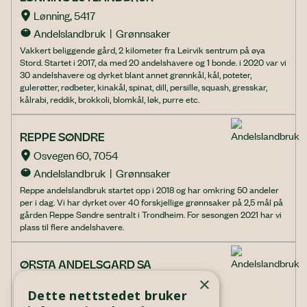
Lønning, 5417
Andelslandbruk  |  Grønnsaker
Vakkert beliggende gård, 2 kilometer fra Leirvik sentrum på øya
Stord. Startet i 2017, da med 20 andelshavere og 1 bonde. i 2020 var vi
30 andelshavere og dyrket blant annet grønnkål, kål, poteter,
gulerøtter, rødbeter, kinakål, spinat, dill, persille, squash, gresskar,
kålrabi, reddik, brokkoli, blomkål, løk, purre etc.
REPPE SØNDRE
Osvegen 60, 7054
Andelslandbruk  |  Grønnsaker
Reppe andelslandbruk startet opp i 2018 og har omkring 50 andeler
per i dag. Vi har dyrket over 40 forskjellige grønnsaker på 2,5 mål på
gården Reppe Søndre sentralt i Trondheim. For sesongen 2021 har vi
plass til flere andelshavere.
ØRSTA ANDELSGARD SA
×
Follestaddalen 543, 6156
Dette nettstedet bruker
Andelslandbruk  |  Grønnsaker