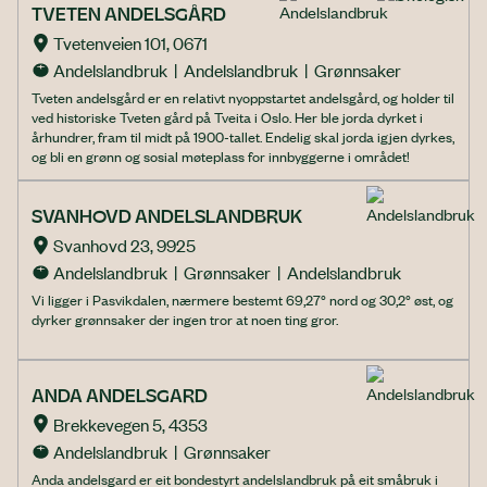
TVETEN ANDELSGÅRD
Tvetenveien 101, 0671
Andelslandbruk  |  Andelslandbruk  |  Grønnsaker
Tveten andelsgård er en relativt nyoppstartet andelsgård, og holder til
ved historiske Tveten gård på Tveita i Oslo. Her ble jorda dyrket i
århundrer, fram til midt på 1900-tallet. Endelig skal jorda igjen dyrkes,
og bli en grønn og sosial møteplass for innbyggerne i området!
SVANHOVD ANDELSLANDBRUK
Svanhovd 23, 9925
Andelslandbruk  |  Grønnsaker  |  Andelslandbruk
Vi ligger i Pasvikdalen, nærmere bestemt 69,27° nord og 30,2° øst, og
dyrker grønnsaker der ingen tror at noen ting gror.
ANDA ANDELSGARD
Brekkevegen 5, 4353
Andelslandbruk  |  Grønnsaker
Anda andelsgard er eit bondestyrt andelslandbruk på eit småbruk i