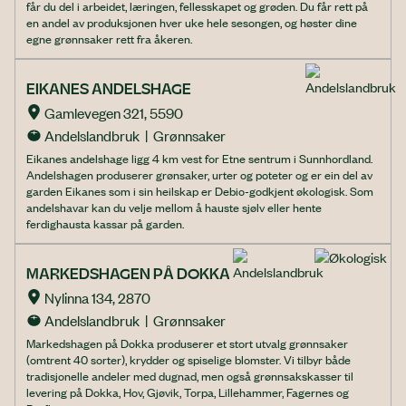
får du del i arbeidet, læringen, fellesskapet og grøden. Du får rett på
en andel av produksjonen hver uke hele sesongen, og høster dine
egne grønnsaker rett fra åkeren.
EIKANES ANDELSHAGE
Gamlevegen 321, 5590
Andelslandbruk  |  Grønnsaker
Eikanes andelshage ligg 4 km vest for Etne sentrum i Sunnhordland.
Andelshagen produserer grønsaker, urter og poteter og er ein del av
garden Eikanes som i sin heilskap er Debio-godkjent økologisk. Som
andelshavar kan du velje mellom å hauste sjølv eller hente
ferdighausta kassar på garden.
MARKEDSHAGEN PÅ DOKKA
Nylinna 134, 2870
Andelslandbruk  |  Grønnsaker
Markedshagen på Dokka produserer et stort utvalg grønnsaker
(omtrent 40 sorter), krydder og spiselige blomster. Vi tilbyr både
tradisjonelle andeler med dugnad, men også grønnsakskasser til
levering på Dokka, Hov, Gjøvik, Torpa, Lillehammer, Fagernes og