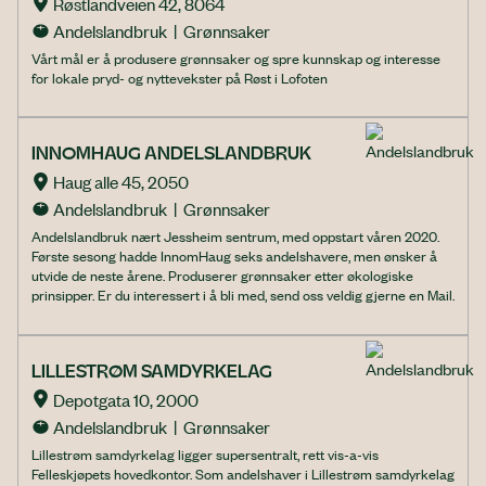
Røstlandveien 42, 8064
Andelslandbruk  |  Grønnsaker
Vårt mål er å produsere grønnsaker og spre kunnskap og interesse
for lokale pryd- og nyttevekster på Røst i Lofoten
INNOMHAUG ANDELSLANDBRUK
Haug alle 45, 2050
Andelslandbruk  |  Grønnsaker
Andelslandbruk nært Jessheim sentrum, med oppstart våren 2020.
Første sesong hadde InnomHaug seks andelshavere, men ønsker å
utvide de neste årene. Produserer grønnsaker etter økologiske
prinsipper. Er du interessert i å bli med, send oss veldig gjerne en Mail.
LILLESTRØM SAMDYRKELAG
Depotgata 10, 2000
Andelslandbruk  |  Grønnsaker
Lillestrøm samdyrkelag ligger supersentralt, rett vis-a-vis
Felleskjøpets hovedkontor. Som andelshaver i Lillestrøm samdyrkelag