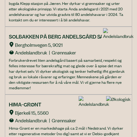
bygda Klepp stasjon på Jæren. Her dyrkar vi grønnsaker og urter
etter økologiske prinsipp. Vi starta Anda andelsgard i 2021 med 20
andelshavarar og har utvida gradvis til 80 andelshavarar i 2024. Ta
kontakt om du er interessert i å bli andelshavar.
SOLBAKKEN PÅ BERG ANDELSGÅRD SA
Bergholmvegen 5, 9021
Andelslandbruk  |  Grønnsaker
Forbrukerdrevet liten andelsgård basert på samarbeid, respekt og
felles interesse for bærekraftig mat og glede over å spise det man
har dyrket selv. Vi dyrker økologisk og tenker helhetlig ifht gjenbruk
og bruk av lokale råvarer og erfaringer. Menneskene på gården er
den viktigste ressursen for å nå våre mål. Vi vil gjerne ha flere nye
medlemmer!
HIMA-GRØNT
Bjørkeli 15, 5560
Andelslandbruk  |  Grønnsaker
Hima-Grønt er en markedshage på ca 2 mål i Nedstrand. Vi dyrker
etter regenerative metoder (no dig) samt at vi er Debio-godkjent