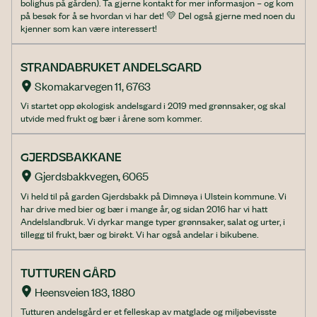
bolighus på gården). Ta gjerne kontakt for mer informasjon – og kom
på besøk for å se hvordan vi har det! 💛 Del også gjerne med noen du
kjenner som kan være interessert!
STRANDABRUKET ANDELSGARD
Skomakarvegen 11, 6763
Vi startet opp økologisk andelsgard i 2019 med grønnsaker, og skal
utvide med frukt og bær i årene som kommer.
GJERDSBAKKANE
Gjerdsbakkvegen, 6065
Vi held til på garden Gjerdsbakk på Dimnøya i Ulstein kommune. Vi
har drive med bier og bær i mange år, og sidan 2016 har vi hatt
Andelslandbruk. Vi dyrkar mange typer grønnsaker, salat og urter, i
tillegg til frukt, bær og birøkt. Vi har også andelar i bikubene.
TUTTUREN GÅRD
Heensveien 183, 1880
Tutturen andelsgård er et felleskap av matglade og miljøbevisste