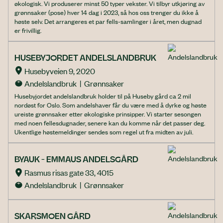
økologisk. Vi produserer minst 50 typer vekster. Vi tilbyr utkjøring av
grønnsaker (pose) hver 14 dag i 2023, så hos oss trenger du ikke å
høste selv. Det arrangeres et par fells-samlinger i året, men dugnad
er frivillig.
HUSEBYJORDET ANDELSLANDBRUK
Husebyveien 9, 2020
Andelslandbruk  |  Grønnsaker
Husebyjordet andelslandbruk holder til på Huseby gård ca 2 mil
nordøst for Oslo. Som andelshaver får du være med å dyrke og høste
ureiste grønnsaker etter økologiske prinsipper. Vi starter sesongen
med noen fellesdugnader, senere kan du komme når det passer deg.
Ukentlige høstemeldinger sendes som regel ut fra midten av juli.
BYAUK - EMMAUS ANDELSGÅRD
Rasmus risas gate 33, 4015
Andelslandbruk  |  Grønnsaker
SKARSMOEN GÅRD