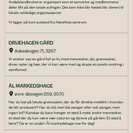
Andelslandbruket er organisert som et samvirke og medlemmene
deler likt på den totale avlingen. Det som ikke blir høstet blir donert til
lokale veldedige organisasjoner.
Vi ligger på kort avstand fra Hønefoss sentrum.
DRUEHAGEN GÅRD
Askeskogen 71, 3267
Vi ønsker oss en gård full av liv, med mennesker, dyr, grønnsaker,
druer, epler og bær, der vi kan være med og skape en positiv endring i
samfunnet.
ÅL MARKEDSHAGE
øvre-ålsvegen 259, 3570
Har du lyst på lokale grønnsaker, der du får direkte innblikk i hvordan
de blir produsert? Har du tid, men lite penger eller nok penger, men
ingen tid? Kanskje du bare trenger et sted å møte andre mennesker,
et sted der du kan være nær naturen og dyrene på gården. Et sted å
lære? Da er en andel i Ål markedshage noe for deg!