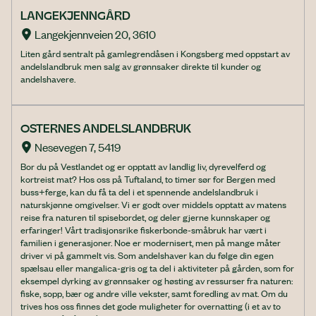
LANGEKJENNGÅRD
Langekjennveien 20, 3610
Liten gård sentralt på gamlegrendåsen i Kongsberg med oppstart av
andelslandbruk men salg av grønnsaker direkte til kunder og
andelshavere.
OSTERNES ANDELSLANDBRUK
Nesevegen 7, 5419
Bor du på Vestlandet og er opptatt av landlig liv, dyrevelferd og
kortreist mat? Hos oss på Tuftaland, to timer sør for Bergen med
buss+ferge, kan du få ta del i et spennende andelslandbruk i
naturskjønne omgivelser. Vi er godt over middels opptatt av matens
reise fra naturen til spisebordet, og deler gjerne kunnskaper og
erfaringer! Vårt tradisjonsrike fiskerbonde-småbruk har vært i
familien i generasjoner. Noe er modernisert, men på mange måter
driver vi på gammelt vis. Som andelshaver kan du følge din egen
spælsau eller mangalica-gris og ta del i aktiviteter på gården, som for
eksempel dyrking av grønnsaker og høsting av ressurser fra naturen:
fiske, sopp, bær og andre ville vekster, samt foredling av mat. Om du
trives hos oss finnes det gode muligheter for overnatting (i et av to