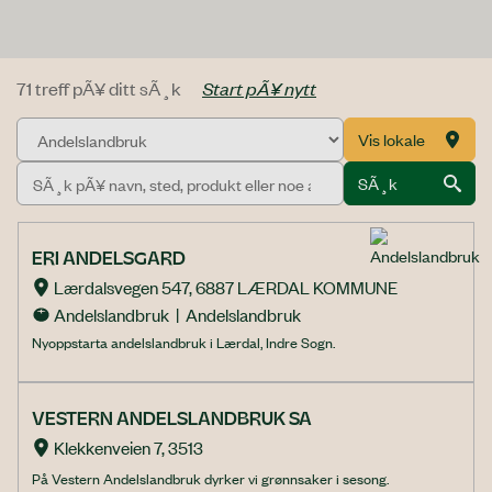
71 treff pÃ¥ ditt sÃ¸k
Start pÃ¥ nytt
Kategori
Vis lokale
SÃ¸k
ERI ANDELSGARD
Lærdalsvegen 547, 6887 LÆRDAL KOMMUNE
Andelslandbruk  |  Andelslandbruk
Nyoppstarta andelslandbruk i Lærdal, Indre Sogn.
VESTERN ANDELSLANDBRUK SA
Klekkenveien 7, 3513
På Vestern Andelslandbruk dyrker vi grønnsaker i sesong.