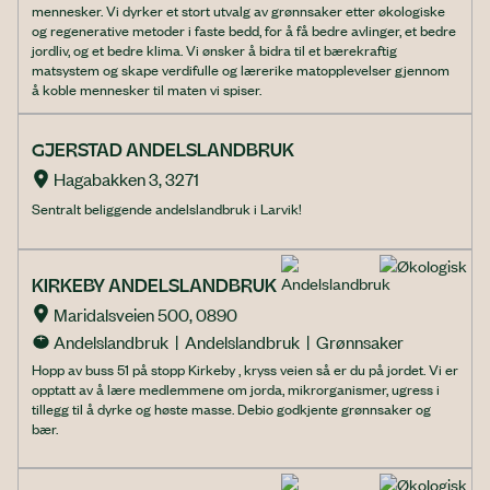
mennesker. Vi dyrker et stort utvalg av grønnsaker etter økologiske
og regenerative metoder i faste bedd, for å få bedre avlinger, et bedre
jordliv, og et bedre klima. Vi ønsker å bidra til et bærekraftig
matsystem og skape verdifulle og lærerike matopplevelser gjennom
å koble mennesker til maten vi spiser.
GJERSTAD ANDELSLANDBRUK
Hagabakken 3, 3271
Sentralt beliggende andelslandbruk i Larvik!
KIRKEBY ANDELSLANDBRUK
Maridalsveien 500, 0890
Andelslandbruk  |  Andelslandbruk  |  Grønnsaker
Hopp av buss 51 på stopp Kirkeby , kryss veien så er du på jordet. Vi er
opptatt av å lære medlemmene om jorda, mikrorganismer, ugress i
tillegg til å dyrke og høste masse. Debio godkjente grønnsaker og
bær.